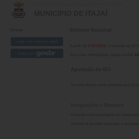
Portal da Nota Fiscal de Serviços Eletrônica - NFS-e
MUNICÍPIO DE ITAJAÍ
Entrar
Emissor Nacional
A partir de
1º/07/2026
, a emissão da NFS
Entrar com
Para mais informações, clique no link:
In
Apuração do ISS
As notas fiscais serão emitidas pelo Em
Integrações e Manuais
Consulte a documentação de integração 
Também é possível consultar a document